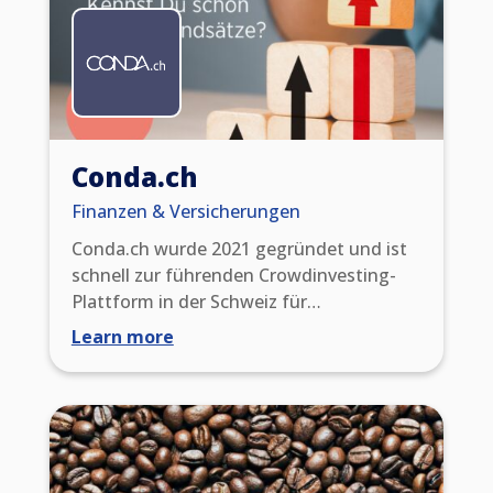
Conda.ch
Finanzen & Versicherungen
Conda.ch wurde 2021 gegründet und ist
schnell zur führenden Crowdinvesting-
Plattform in der Schweiz für
Direktinvestitionen geworden. CONDA.ch
Learn more
hat erfolgreich über 20 Projekte mit mehr
als 16 Millionen Schweizer Franken
finanziert. Derzeit verfügt CONDA.ch
über eine Gemeinschaft von über 11.000
Investoren, die ihnen die Möglichkeit
bietet, direkt in ausgewählte wachsende