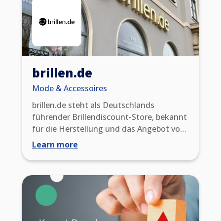
brillen.de
Mode & Accessoires
brillen.de steht als Deutschlands
führender Brillendiscount-Store, bekannt
für die Herstellung und das Angebot von
hochwertigen progressiven und
Learn more
Einstärkenbrillen zu erschwinglichen
Preisen. Im Laufe eines Jahrzehnts haben
unsere Produkte das Vertrauen von mehr
als 3 Millionen Kunden gewonnen.