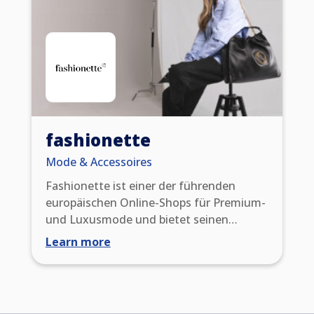
den Werkzeugen, die sie benötigen, um
ihre digitalen Vermögenswerte in einer
sich ständig weiterentwickelnden
digitalen Welt zu schützen.
fashionette
Mode & Accessoires
Fashionette ist einer der führenden
europäischen Online-Shops für Premium-
und Luxusmode und bietet seinen
Kunden mehr als 300 renommierte
Learn more
Marken wie Gucci, Prada, MCM, Coach
und viele andere an. 2008 als
Verleihdienst für Designertaschen
gegründet, hat fashionette im Laufe der