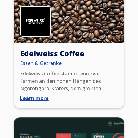
Schweizer Startups mit bedeutendem
Potenzial zu investieren.
Edelweiss Coffee
Essen & Getränke
Edelweiss Coffee stammt von zwei
Farmen an den hohen Hängen des
Ngorongoro-Kraters, dem größten
ununterbrochenen Caldera (Krater) der
Learn more
Welt, einer UNESCO-Welterbestätte und
dem Zufluchtsort für zahlreiche Wildtiere
in Tansania. Eine Ethik der Nachhaltigkeit
und der Verantwortung, die sich durch
drei Generationen derselben Familie