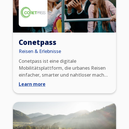
Conetpass
Reisen & Erlebnisse
Conetpass ist eine digitale
Mobilitätsplattform, die urbanes Reisen
einfacher, smarter und nahtloser machen
soll. Durch den Online-Kauf eines Passes
Learn more
vor der Abreise erhalten Reisende
unbegrenzten Zugang zu öffentlichen
Verkehrsnetzen in mehr als 20 Städten in
Europa und Asien und profitieren
gleichzeitig von exklusiven Reisevorteilen
sowie Partnerangeboten, die ihr