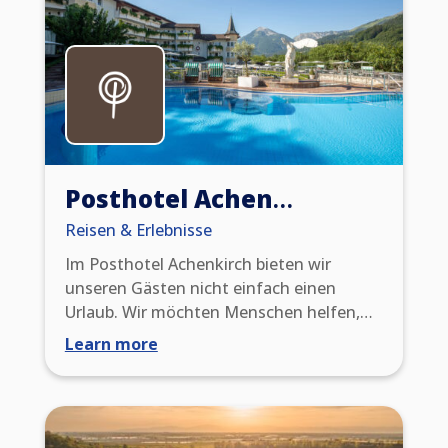
Zimmer und Suiten, alle mit traumhaftem
Blick auf See und Berge.
Posthotel Achenkirch*****
Reisen & Erlebnisse
Im Posthotel Achenkirch bieten wir
unseren Gästen nicht einfach einen
Urlaub. Wir möchten Menschen helfen,
wieder in ihre Kraft zu kommen – mit
Learn more
unserer außergewöhnlichen
Wellnesswelt, dem umfangreichen
Longevity-Angebot, mit einzigartiger
Kulinarik inklusive TCM-Küche und