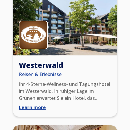
Westerwald
Reisen & Erlebnisse
Ihr 4-Sterne-Wellness- und Tagungshotel
im Westerwald. In ruhiger Lage im
Grünen erwartet Sie ein Hotel, das
Erholung, Wellness, Aktivurlaub und
Learn more
Tagungen perfekt miteinander
verbindet.Ankommen & durchatmen!
Freuen Sie sich auf Ihre ganz