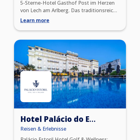
5-Sterne-Hotel Gasthof Post im Herzen
von Lech am Arlberg. Das traditionsreiche
Haus, Mitglied von Relais & Châteaux,
Learn more
vereint alpine Eleganz, herzliche
Gastfreundschaft und kulinarische
Spitzenklasse. Genießen Sie stilvolle
Zimmer, entspannende
Wellnessmomente und unvergessliche
Naturerlebnisse in den Bergen.
Hotel Palácio do Estoril
Reisen & Erlebnisse
Palácio Estoril Hotel Golf & Wellness: