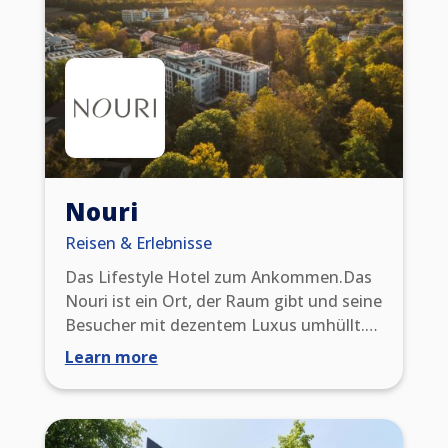
gesunder Bewegung im Hotel und in der
Natur.
Nouri
Reisen & Erlebnisse
Das Lifestyle Hotel zum Ankommen.Das
Nouri ist ein Ort, der Raum gibt und seine
Besucher mit dezentem Luxus umhüllt.
Ein Ort, der nichts vermissen
Learn more
lässt.Willkommen im NOURI – Ihrem
einzigartigen Lifestyle Hotel in Bad
Krozingen bei Freiburg.