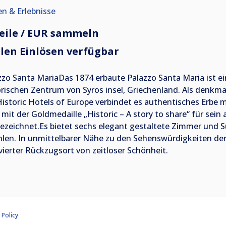
en & Erlebnisse
eile / EUR sammeln
len Einlösen verfügbar
zzo Santa MariaDas 1874 erbaute Palazzo Santa Maria ist e
orischen Zentrum von Syros insel, Griechenland. Als denk
Historic Hotels of Europe verbindet es authentisches Erb
 mit der Goldmedaille „Historic – A story to share“ für se
ezeichnet.Es bietet sechs elegant gestaltete Zimmer und Su
hlen. In unmittelbarer Nähe zu den Sehenswürdigkeiten der 
ivierter Rückzugsort von zeitloser Schönheit.
 Policy