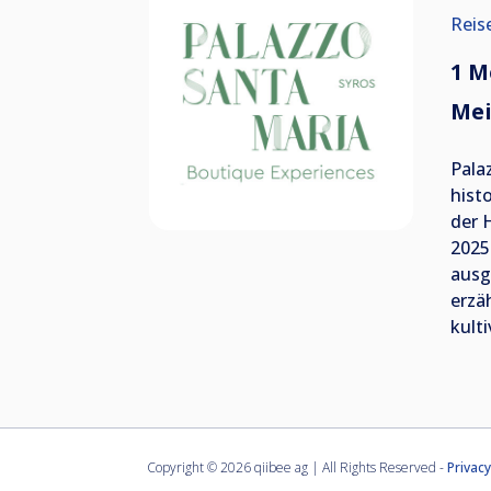
Reis
1 M
Mei
Pala
hist
der 
2025
ausg
erzä
kult
Copyright ©
2026 qiibee ag | All Rights Reserved -
Privacy