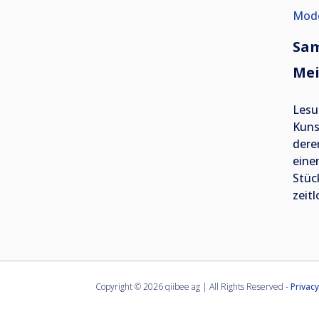
Mode
Sam
Mei
Lesu
Kuns
dere
eine
Stüc
zeit
Copyright ©
2026 qiibee ag | All Rights Reserved -
Privacy