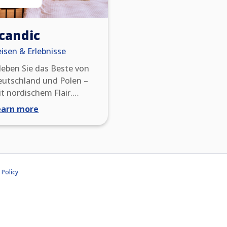
candic
isen & Erlebnisse
leben Sie das Beste von
eutschland und Polen –
t nordischem Flair.
sere Hotels bringen Sie
earn more
nz nah an ikonische
ehenswürdigkeiten wie
n Berliner
exanderplatz, die
amburger
 Policy
bphilharmonie und die
ttelalterliche Altstadt
n Danzig. Freuen Sie sich
uf warmes
andinavisches Design,