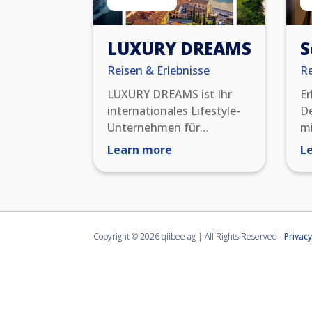
LUXURY DREAMS
S
Reisen & Erlebnisse
Re
LUXURY DREAMS ist Ihr
Er
internationales Lifestyle-
D
Unternehmen für
mi
modernes Reisen mit
Un
Learn more
L
Concierge-Service. Wir
ga
entwerfen
S
maßgeschneiderte Reisen
de
und beeindrucken Sie mit
Al
außergewöhnlichen WOW-
H
Copyright ©
2026 qiibee ag | All Rights Reserved -
Privacy
Erlebnissen. Durch unser
El
globales Partnernetzwerk
mi
profitieren Sie von
vo
exklusiven Vorteilen wie
a
Upgrades, frühem Check-
sk